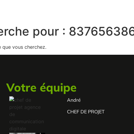
erche pour :
83765638
e que vous cherchez.
Votre équipe
André
s
.
CHEF DE PROJET
e
s
e