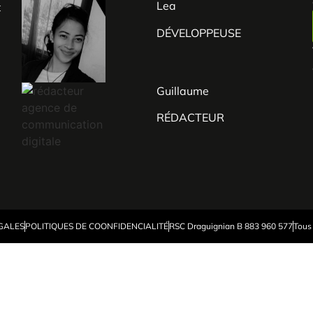
Lea
t
n
DÉVELOPPEUSE
s
Guillaume
e
RÉDACTEUR
GALES
POLITIQUES DE COONFIDENCIALITÉ
RSC Draguignian B 883 960 577
Tous 