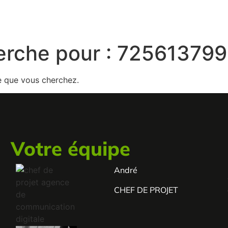
erche pour :
725613799
e que vous cherchez.
Votre équipe
André
s
.
CHEF DE PROJET
e
s
e