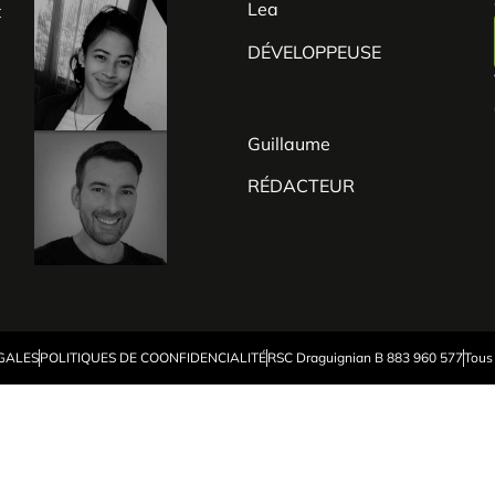
Lea
t
n
DÉVELOPPEUSE
s
Guillaume
e
RÉDACTEUR
GALES
POLITIQUES DE COONFIDENCIALITÉ
RSC Draguignian B 883 960 577
Tous 